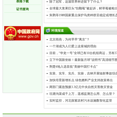
表格下载
除了冠军，这届世界杯还留下了什么？
全球最大浆果巨头“怡颗莓”被起诉，鲜草莓被检
证书查询
朱鹮等19种国家重点保护鸟类种群呈稳定或增长
环境报道
北京雨燕，为何早早“离京”？
一个湖成为人们爱上这座城的理由
目前，“华龙一号”全球已有10台机组商运，另有
立下中国新坐标！最新版月球“说明书”高清细节
荆楚4地入选首批“美丽中国打卡点”
实装、实车、实兵、实操，吉林开展辐射事故综
加快培育新增长点 绿色燃料产业支持政策将出
两部门紧急预拨3.3亿元中央自然灾害救灾资金
坑塘沟渠成千上万，遥感监测怎么用、怎么管？
实时监控，河北探索农村污水设施数智化监管