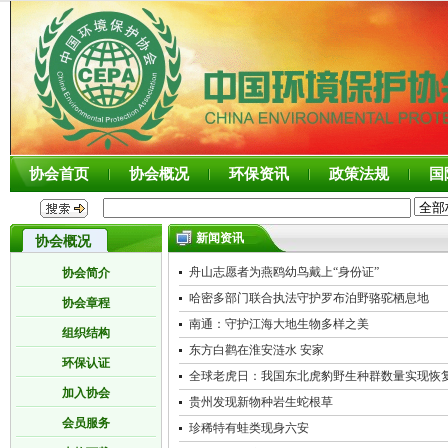
协会首页
协会概况
环保资讯
政策法规
国
新闻资讯
协会概况
舟山志愿者为燕鸥幼鸟戴上“身份证”
协会简介
哈密多部门联合执法守护罗布泊野骆驼栖息地
协会章程
南通：守护江海大地生物多样之美
组织结构
东方白鹳在淮安涟水 安家
环保认证
全球老虎日：我国东北虎豹野生种群数量实现恢
加入协会
贵州发现新物种岩生蛇根草
会员服务
珍稀特有蛙类现身六安