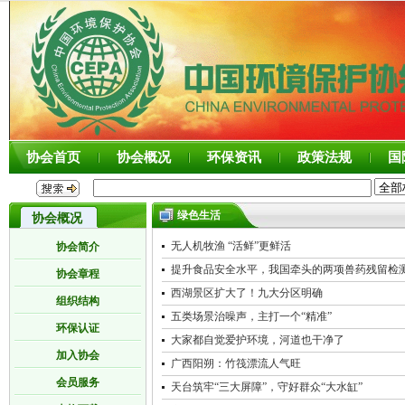
协会首页
协会概况
环保资讯
政策法规
国
绿色生活
协会概况
无人机牧渔 “活鲜”更鲜活
协会简介
提升食品安全水平，我国牵头的两项兽药残留检
协会章程
西湖景区扩大了！九大分区明确
组织结构
五类场景治噪声，主打一个“精准”
环保认证
大家都自觉爱护环境，河道也干净了
加入协会
广西阳朔：竹筏漂流人气旺
会员服务
天台筑牢“三大屏障”，守好群众“大水缸”