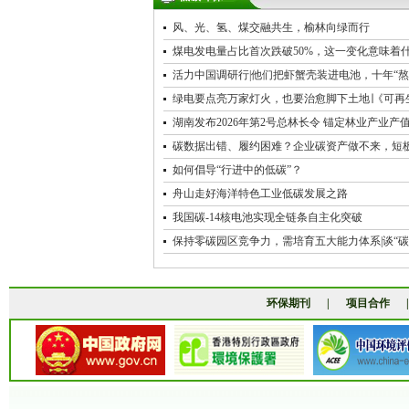
风、光、氢、煤交融共生，榆林向绿而行
煤电发电量占比首次跌破50%，这一变化意味着
活力中国调研行|他们把虾蟹壳装进电池，十年“熬
绿电要点亮万家灯火，也要治愈脚下土地∣《可再
湖南发布2026年第2号总林长令 锚定林业产业产值“
碳数据出错、履约困难？企业碳资产做不来，短
如何倡导“行进中的低碳”？
舟山走好海洋特色工业低碳发展之路
我国碳-14核电池实现全链条自主化突破
保持零碳园区竞争力，需培育五大能力体系|谈“碳”
环保期刊
|
项目合作