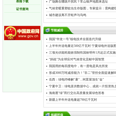
表格下载
广场舞在哪跳不扰民？常山噪声地图来选址
气候变暖重塑蚊虫生存版图，专家提示：需构建
证书查询
城市建设离不开蛙声与鸟鸣
节能减排
我国“华龙一号”核电技术全面迭代升级
上半年外送电量近500亿千瓦时 宁夏绿电外送版图
三项光伏能耗能效强制性国标明年1月起正式实施
“妈祖”为全球应对气候变化贡献中国智慧
我国用的每四度电中，有一度电是风光所发
形成3000万吨减排能力！“非二”管控全面提速|
岳西：绿电纾峰解“暑”，闲置屋顶生“金”
宁夏中卫：绿电直供数据中心，成就一片投资热
海南逐“绿”而行交出高质量发展绿色答卷
新疆上半年外送电量超790亿千瓦时
低碳环保