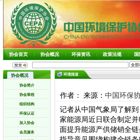
协会首页
协会概况
环保资讯
政策法规
国
环境报道
协会概况
协会简介
作者： 来源：
中国环保
协会章程
组织结构
记者从中国气象局了解到
环保认证
家能源局近日联合制定并
加入协会
面提升能源产供储销全链
会员服务
指导意见围绕构建全链条